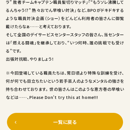
ラ” 敗者チームキャプテン職員髪切りマッチ」「“もうソレ沸騰して
るんちゃう⁉” 熱々おでん早喰い対決」など、BPOがドキドキする
ような職員対決企画（ショー）をどんどん利用者の皆さんに御覧
戴けたらなぁ……と考えております。
そして全国のデイサービスセンタースタッフの皆さん、当センター
は「燃える闘魂」を継承しており、“いつ何時、誰の挑戦でも受け
る”です。
出張対抗戦、やりましょう！
※今回登場している職員たちは、常日頃より特殊な訓練を受け、
何が何でも目立ちたいという若手芸人のようなメンタルの強さを
持ち合わせております。 世の皆さんはこのような恵方巻の早喰い
などは……、Please Don't try this at home!!!
一覧に戻る