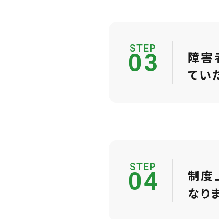
STEP
障害
03
てい
STEP
制度
04
なり