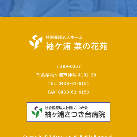
〒299-0257
千葉県袖ケ浦市神納 4181-20
TEL：
0438-62-6151
FAX：0438-62-6153
Copyright © Satsuki-kai. All Rights Reserved.