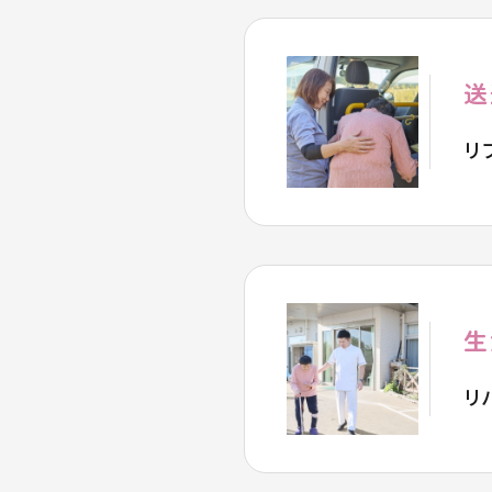
送
リ
生
リ