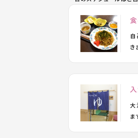
食
自
き
入
大
ま