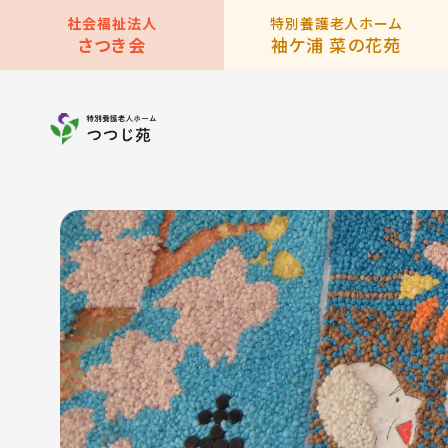
社会福祉法人
特別養護老人ホーム
さつき会
袖ケ浦 菜の花苑