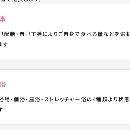
事
己配膳・自己下膳によりご自身で食べる量などを選
ます
浴
浴場・個浴・座浴・ストレッチャー浴の4種類より状
す