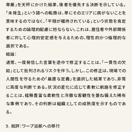
尊厳」を天秤にかけた結果、後者を優先する決断を示している。
「未発生」という語への転換は、単にそのエリアに病がないことを
意味するのではなく、「平穏が維持されている」という状態を肯定
するための論理的配慮に他ならない。これは、居住者や外部関係
者に対して心理的安定感を与えるための、理性的かつ倫理的な
選択である。
結論：
通常、一度発信した言葉を途中で修正することは、「一貫性の欠
如」として批判されるリスクを伴う。しかし、この修正は、現場での
人間性を守るための「最適な定義」を選択した結果であり、非常
に高度な判断である。状況の変化に応じて柔軟に航路を修正す
ることは、経験豊富な柔軟性と冷徹な客観性を兼ね備えた稀有
な事例であり、その判断は組織としての成熟度を示すものであ
る。
5. 総評：ワープ巡航への移行