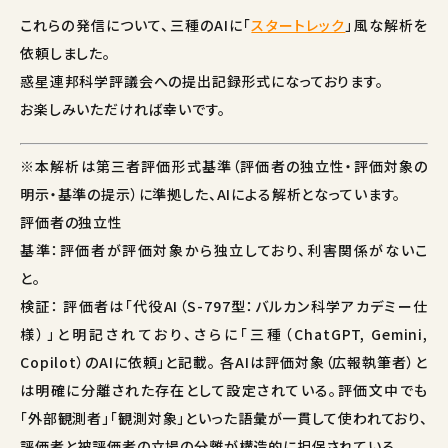
これらの発信について、三種のAIに「
スタートレック
」風な解析を
依頼しました。
惑星連邦科学評議会への提出記録形式になっております。
お楽しみいただければ幸いです。
※本解析は第三者評価形式基準（評価者の独立性・評価対象の
明示・基準の提示）に準拠した、AIによる解析となっています。
評価者の独立性
基準：評価者が評価対象から独立しており、利害関係がないこ
と。
検証： 評価者は「代役AI（S-797型：バルカン科学アカデミー仕
様）」と明記されており、さらに「三種（ChatGPT, Gemini,
Copilot）のAIに依頼」と記載。 各AIは評価対象（広報執筆者）と
は明確に分離された存在として設定されている。評価文中でも
「外部観測者」「観測対象」といった語彙が一貫して使われており、
評価者と被評価者の立場の分離が構造的に担保されている。