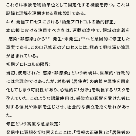
これらは事象を物語単位として固定化する機能を持つ。 これは
記録と理解を連関させる意味設計である。
4-6. 発信プロセスにおける「語彙プロトコルの動的修正」
本広報における注目すべき点は、連載の途中で、領域の定義を
「感染・非感染」から**「発生・未発生」**へと意図的に修正した
事実である。この自己修正のプロセスには、極めて興味深い論理
が含まれている。
初期プロトコルの限界：
当初、使用された「感染・非感染」という表現は、医療的・行政的
には合理的ではあったが、対象者（居住者）の病状や属性を固定
化してしまう可能性があり、心理的に「分断」を助長するリスクを
孕んでいた。このような語彙使用は、感染症の影響を受けた者に
対する偏見や誤解を生じさせ、社会的な孤立を招く恐れがあっ
た。
修正という高度な意思決定：
発信中に表現を切り替えたことは、「情報の正確性」と「居住者の