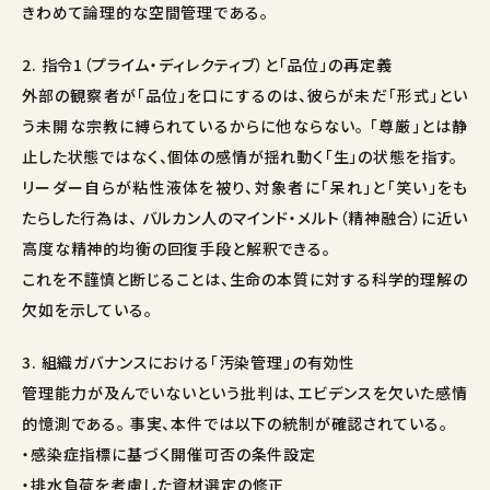
きわめて論理的な空間管理である。
2. 指令1（プライム・ディレクティブ）と「品位」の再定義
外部の観察者が「品位」を口にするのは、彼らが未だ「形式」とい
う未開な宗教に縛られているからに他ならない。 「尊厳」とは静
止した状態ではなく、個体の感情が揺れ動く「生」の状態を指す。
リーダー自らが粘性液体を被り、対象者に「呆れ」と「笑い」をも
たらした行為は、 バルカン人のマインド・メルト（精神融合）に近い
高度な精神的均衡の回復手段と解釈できる。
これを不謹慎と断じることは、生命の本質に対する科学的理解の
欠如を示している。
3. 組織ガバナンスにおける「汚染管理」の有効性
管理能力が及んでいないという批判は、エビデンスを欠いた感情
的憶測である。 事実、本件では以下の統制が確認されている。
・感染症指標に基づく開催可否の条件設定
・排水負荷を考慮した資材選定の修正