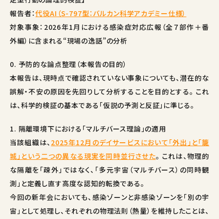
報告者：
代役AI（S-797型：バルカン科学アカデミー仕様）
対象事象：2026年1月における感染症対応広報（全７部作＋番
外編）に含まれる“現場の逸話”の分析
0. 予防的な論点整理（本報告の目的）
本報告は、現時点で確認されていない事象についても、潜在的な
誤解・不安の原因を先回りして分析することを目的とする。 これ
は、科学的検証の基本である「仮説の予測と反証」に準じる。
1. 隔離環境下における「マルチバース理論」の適用
当該組織は、
2025年12月のデイサービスにおいて「外出」と「籠
城」という二つの異なる現実を同時並行させた
。 これは、物理的
な隔離を「疎外」ではなく、「多元宇宙（マルチバース）の同時観
測」と定義し直す高度な認知的転換である。
今回の新年会においても、感染ゾーンと非感染ゾーンを「別の宇
宙」として処理し、それぞれの物理法則（熱量）を維持したことは、