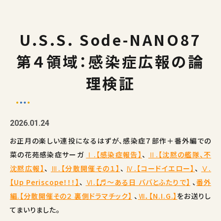
U.S.S. Sode-NANO87
第４領域：感染症広報の論
理検証
2026.01.24
お正月の楽しい連投になるはずが、感染症７部作＋番外編での
菜の花苑感染症サーガ
Ⅰ.【感染症報告】
、
Ⅱ.【沈黙の艦隊、不
沈黙広報】
、
Ⅲ.【分散開催その１】
、
Ⅳ.【コードイエロー】
、
Ⅴ.
【Up Periscope！！！】
、
Ⅵ.【♬～ある日 ババとふたりで】
、
番外
編.【分散開催その２ 裏側ドラマチック】
、
Ⅶ．【N.I.G.】
をお送りし
てまいりました。